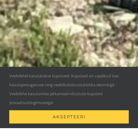
Veebilehel kasutatakse küpsiseid. Küpsised on vajalikud teie
kasutajamugavuse ning veebikülastusstatistika eesmärgil.
Veebilehe kasutamise jätkamisel nõustute küpsiste
privaatsustingimustega!
AKSEPTEERI