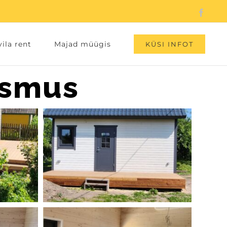
Faceb
ila rent
Majad müügis
KÜSI INFOT
äsmus