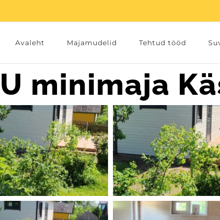
Avaleht
Majamudelid
Tehtud tööd
Suv
LU minimaja K