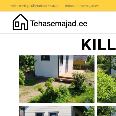
Skip
Võta meiega ühendust: 5546720
|
info@tehasemajad.ee
to
content
KIL