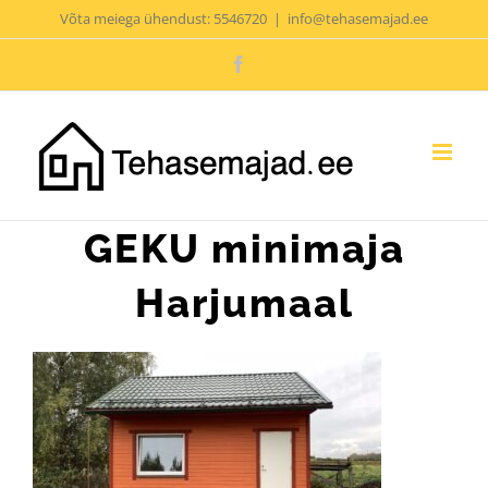
Skip
Võta meiega ühendust: 5546720
|
info@tehasemajad.ee
to
Facebook
content
GEKU minimaja
Harjumaal